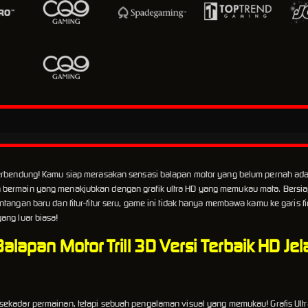
k terbendung! Kamu siap merasakan sensasi balapan motor yang belum pernah 
n bermain yang menakjubkan dengan grafik ultra HD yang memukau mata. Bersia
ntangan baru dan fitur-fitur seru, game ini tidak hanya membawa kamu ke garis f
ang luar biasa!
apan Motor Trill 3D Versi Terbaik HD Jel
 sekadar permainan, tetapi sebuah pengalaman visual yang memukau! Grafis Ultr