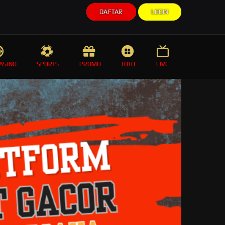
DAFTAR
LOGIN
CASINO
SPORTS
PROMO
TOTO
LIVE