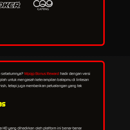
ada sebelumnya?
Mpojp Bonus Reward
hadir dengan versi
plah untuk mengasah keterampilan balapmu di lintasan
inish, tetapi juga memberikan petualangan yang tak
as
a HD yang dihadirkan oleh platform ini benar-benar