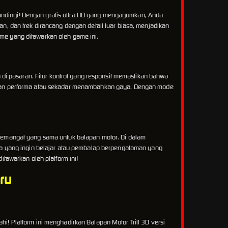
ndingi! Dengan grafis ultra HD yang mengagumkan, Anda
n, dan trek dirancang dengan detail luar biasa, menjadikan
me yang ditawarkan oleh game ini.
 di pasaran. Fitur kontrol yang responsif memastikan bahwa
atkan performa atau sekadar menambahkan gaya. Dengan mode
 semangat yang sama untuk balapan motor. Di dalam
ula yang ingin belajar atau pembalap berpengalaman yang
tawarkan oleh platform ini!
ru
! Platform ini menghadirkan Balapan Motor Trill 3D versi