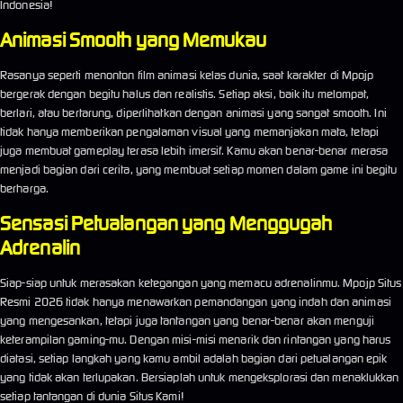
Indonesia!
Animasi Smooth yang Memukau
Rasanya seperti menonton film animasi kelas dunia, saat karakter di Mpojp
bergerak dengan begitu halus dan realistis. Setiap aksi, baik itu melompat,
berlari, atau bertarung, diperlihatkan dengan animasi yang sangat smooth. Ini
tidak hanya memberikan pengalaman visual yang memanjakan mata, tetapi
juga membuat gameplay terasa lebih imersif. Kamu akan benar-benar merasa
menjadi bagian dari cerita, yang membuat setiap momen dalam game ini begitu
berharga.
Sensasi Petualangan yang Menggugah
Adrenalin
Siap-siap untuk merasakan ketegangan yang memacu adrenalinmu. Mpojp Situs
Resmi 2026 tidak hanya menawarkan pemandangan yang indah dan animasi
yang mengesankan, tetapi juga tantangan yang benar-benar akan menguji
keterampilan gaming-mu. Dengan misi-misi menarik dan rintangan yang harus
diatasi, setiap langkah yang kamu ambil adalah bagian dari petualangan epik
yang tidak akan terlupakan. Bersiaplah untuk mengeksplorasi dan menaklukkan
setiap tantangan di dunia Situs Kami!