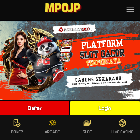
HOME
POKER
ARCADE
SLOT ONLINE
LIVE CASINO
SPORTS
PROMO
TOTO
Daftar
Login
LIVE
WHATSAPP
POKER
ARCADE
SLOT
LIVE CASINO
TELEGRAM