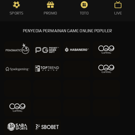
LIVECHAT
SPORTS
PROMO
TOTO
LIVE
DOWNLOAD APK
PENYEDIA PERMAINAN GAME ONLINE POPULER