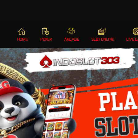
HOME
POKER
ARCADE
SLOT ONLINE
LIVE 