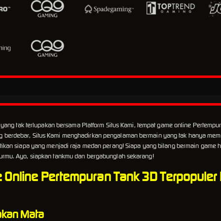
yang tak terlupakan bersama Platform Situs Kami, tempat game online Pertempura
erdebar, Situs Kami menghadirkan pengalaman bermain yang tak hanya memanj
tikan siapa yang menjadi raja medan perang! Siapa yang bilang bermain game 
urmu. Ayo, siapkan tankmu dan bergabunglah sekarang!
nline Pertempuran Tank 3D Terpopuler D
jakan Mata