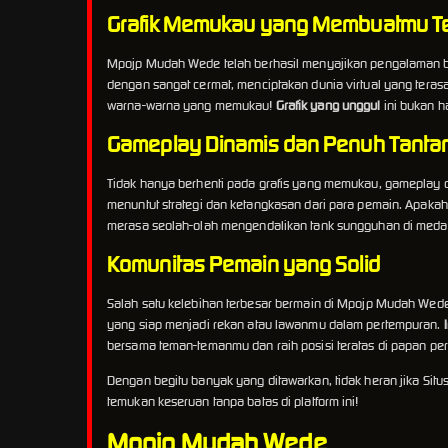
Grafik Memukau yang Membuatmu T
Mpojp Mudah Wede telah berhasil menyajikan pengalaman ber
dengan sangat cermat, menciptakan dunia virtual yang tera
warna-warna yang memukau!
Grafik yang unggul
ini bukan h
Gameplay Dinamis dan Penuh Tanta
Tidak hanya berhenti pada grafis yang memukau, gameplay 
menuntut strategi dan ketangkasan dari para pemain. Apak
merasa seolah-olah mengendalikan tank sungguhan di meda
Komunitas Pemain yang Solid
Salah satu kelebihan terbesar bermain di Mpojp Mudah Wede
yang siap menjadi rekan atau lawanmu dalam pertempuran.
bersama teman-temanmu dan raih posisi teratas di papan per
Dengan begitu banyak yang ditawarkan, tidak heran jika Situ
temukan keseruan tanpa batas di platform ini!
Mpojp Mudah Wede