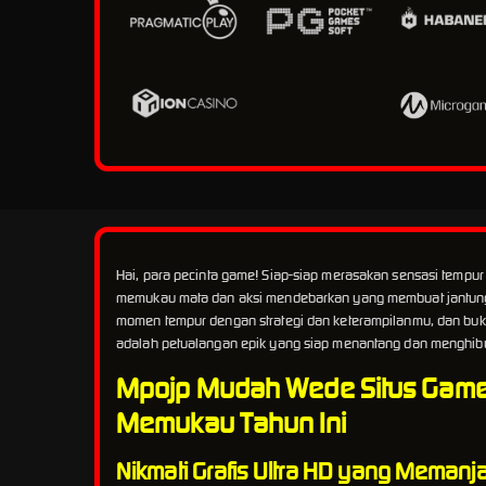
Hai, para pecinta game! Siap-siap merasakan sensasi tempur 
memukau mata dan aksi mendebarkan yang membuat jantung b
momen tempur dengan strategi dan keterampilanmu, dan buk
adalah petualangan epik yang siap menantang dan menghib
Mpojp Mudah Wede Situs Game O
Memukau Tahun Ini
Nikmati Grafis Ultra HD yang Meman