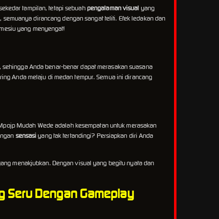
sekedar tampilan, tetapi sebuah
pengalaman visual
yang
 semuanya dirancang dengan sangat teliti. Efek ledakan dan
u mesiu yang menyengat!
ikan, sehingga Anda benar-benar dapat merasakan suasana
ing Anda melaju di medan tempur. Semua ini dirancang
 di Mpojp Mudah Wede adalah kesempatan untuk merasakan
dengan
sensasi
yang tak tertandingi? Persiapkan diri Anda
yang menakjubkan. Dengan visual yang begitu nyata dan
ng Seru Dengan Gameplay