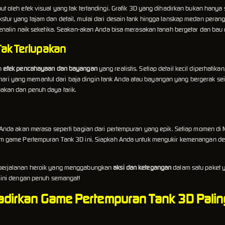
 oleh efek visual yang tak tertandingi. Grafik 3D yang dihadirkan bukan hanya 
ur yang tajam dan detail, mulai dari desain tank hingga lanskap medan perang,
renalin naik seketika. Seakan-akan Anda bisa merasakan tanah bergetar dan ba
Tak Terlupakan
n
efek pencahayaan dan bayangan
yang realistis. Setiap detail kecil diperhat
 yang memantul dari baja dingin tank Anda atau bayangan yang bergerak seir
akan dan penuh daya tarik.
, Anda akan merasa seperti bagian dari pertempuran yang epik. Setiap momen
lam game Pertempuran Tank 3D ini. Siapkah Anda untuk mengukir kemenangan 
 perjalanan heroik yang menggabungkan
aksi dan ketegangan
dalam satu paket 
 ini dengan penuh semangat!
adirkan Game Pertempuran Tank 3D Pali