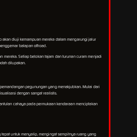
lap akan diuji kemampuan mereka dalam mengarungi jalur
penggemar balapan offroad.
an mereka. Setiap belokan tajam dan turunan curam menjadi
udah dilupakan.
tail pemandangan pegunungan yang menakjubkan. Mulai dari
sualisasi dengan sangat realistis.
pantulan cahaya pada permukaan kendaraan menciptakan
ng tepat untuk menyalip, mengingat sempitnya ruang yang