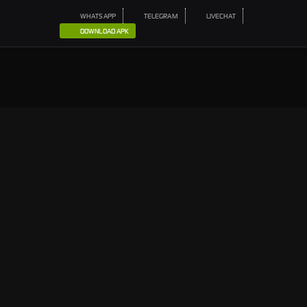
WHATSAPP
TELEGRAM
LIVECHAT
DOWNLOAD APK