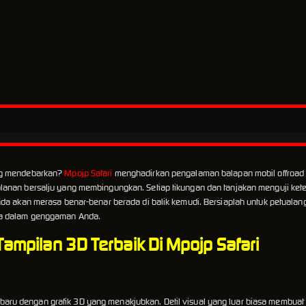
ang mendebarkan?
Mpojp Safari
menghadirkan pengalaman balapan mobil offroad
jalanan bersalju yang membingungkan. Setiap tikungan dan tanjakan menguji k
nda akan merasa benar-benar berada di balik kemudi. Bersiaplah untuk petualan
ata dalam genggaman Anda.
ampilan 3D Terbaik Di Mpojp Safari
ru dengan grafik 3D yang menakjubkan. Detil visual yang luar biasa membuat 