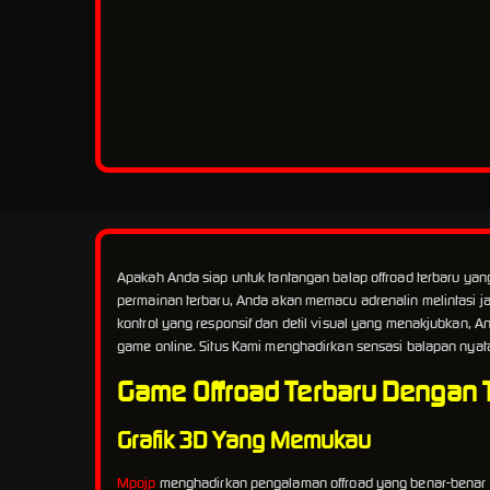
Apakah Anda siap untuk tantangan balap offroad terbaru y
permainan terbaru, Anda akan memacu adrenalin melintasi 
kontrol yang responsif dan detil visual yang menakjubkan, A
game online. Situs Kami menghadirkan sensasi balapan ny
Game Offroad Terbaru Dengan T
Grafik 3D Yang Memukau
Mpojp
menghadirkan pengalaman offroad yang benar-benar ba