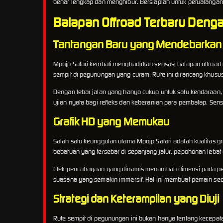
benar lengkap dan menghibur. Bersiaplah untuk petualangan
Balapan Offroad Terbaru Denga
Tantangan Baru yang Mendebarkan
Mpojp Safari kembali menghadirkan sensasi balapan offroad 
sempit di pegunungan yang curam. Rute ini dirancang khus
Dengan lebar jalan yang hanya cukup untuk satu kendaraan, 
ujian nyata bagi refleks dan keberanian para pembalap. Sens
Grafik HD yang Memukau
Salah satu keunggulan utama Mpojp Safari adalah kualitas g
bebatuan yang tersebar di sepanjang jalur, pepohonan lebat d
Efek pencahayaan yang dinamis menambah dimensi pada pen
suasana yang semakin immersif. Hal ini membuat pemain seo
Strategi dan Keterampilan yang Diuji
Rute sempit di pegunungan ini bukan hanya tentang kecepatan