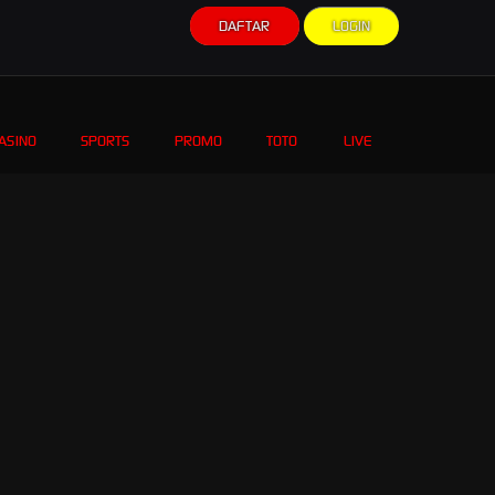
DAFTAR
LOGIN
CASINO
SPORTS
PROMO
TOTO
LIVE